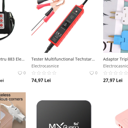
Resigilat Gard Perimetru 883 Electric Wireless 300 Metri cu 5 Nivele Plus Zgarda Pentru Dresat Techstar
Tester Multifunctional Techstar® Portabil pentru Circuite Auto 6V-24V DC cu Cablu de 5 metri, Protectie la Suprasarcina 8A și Test de Polaritate Techstar
Electrocasnice
Electrocasni
0
0
74,97
Lei
27,97
Lei
ei