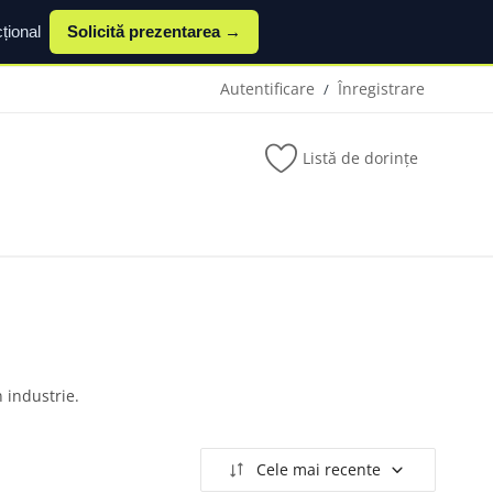
țional
Solicită prezentarea →
Autentificare
Înregistrare
/
Listă de dorințe
 industrie.
Cele mai recente