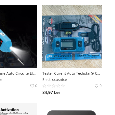
Tester Tensiune Auto Circuite Electrice Techstar® 823, 6-24V cu Afisaj LCD, LED, Clesti si Sonda Otel Inoxidabil Techstar
Tester Curent Auto Techstar® CNPJ-611, Cu Afisaj LCD Iluminat, Detectie Sigurante, Precizie ±2% Techstar
ce
Electrocasnice
0
0
84,97
Lei