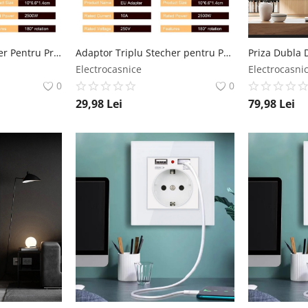
Adaptor Triplu Stecher Pentru Priza Techstar® TS-A3 Cu Rotire 180°, 250V, 10A, Compatibil EU/US, Negru Techstar
Adaptor Triplu Stecher pentru Priza Techstar® TS-A3 cu Rotire 180°, 250V, 10A, Compatibil EU/US, Alb Techstar
Electrocasnice
Electrocasni
0
0
29,98
Lei
79,98
Lei