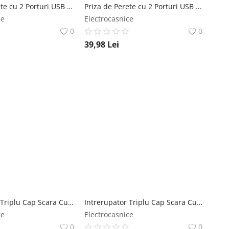
Priza de Perete cu 2 Porturi USB Techstar® TS-PC, 110-250V, 16A, Ignifuga, 86x86mm, Auriu Techstar
Priza de Perete cu 2 Porturi USB Techstar® TS-PC, 110-250V, 16A, Ignifuga, 86x86mm, Gri Techstar
ce
Electrocasnice
0
0
39,98
Lei
Intrerupator Triplu Cap Scara Cu Panou Din Sticla Securizata Techstar® TGS 01, 220V, 16A, 86 X 86 Mm, Gri, cu 3 Faze Techstar
Intrerupator Triplu Cap Scara Cu Panou Din Sticla Securizata Techstar® TGS 01, 220V, 16A, 86 X 86 Mm, Alb, cu 3 Faze Techstar
ce
Electrocasnice
0
0