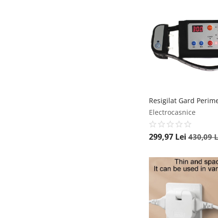
Electrocasnice
299,97
Lei
430,09
L