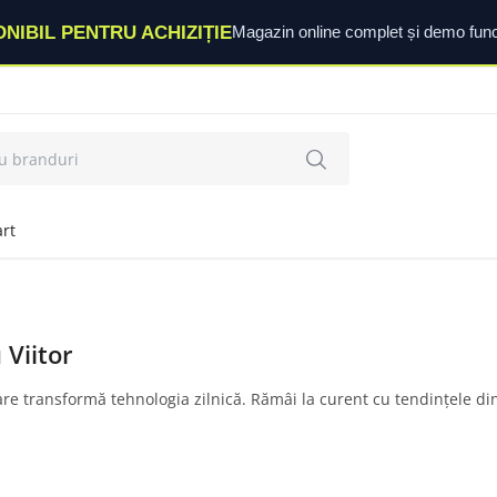
ONIBIL PENTRU ACHIZIȚIE
Magazin online complet și demo func
rt
 Viitor
re transformă tehnologia zilnică. Rămâi la curent cu tendințele din