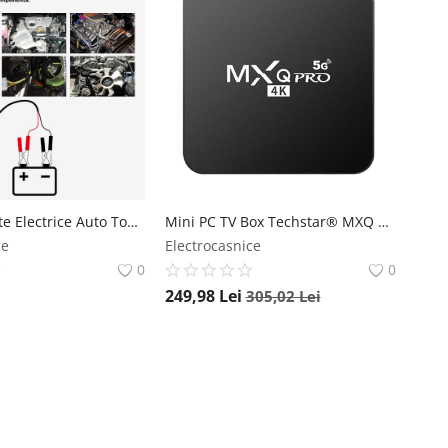
Tester Circuite Electrice Auto TopDiag P60, 6-30V, Diagnostic cu afisaj LCD, Detectie Scurtcircuit, Identificare Polaritate, Diode, Impamantare, Activare Componente, lanterna LED, Cablu Lung 4m TopDiag
Mini PC TV Box Techstar® MXQ PRO, UltraHD 4K, Quad-Core 64 Bit. 8GB RAM, 128GB ROM, 5G Wireless, Ethernet, Android 10 Techstar
ce
Electrocasnice
0
0
249,98
Lei
305,02
Lei