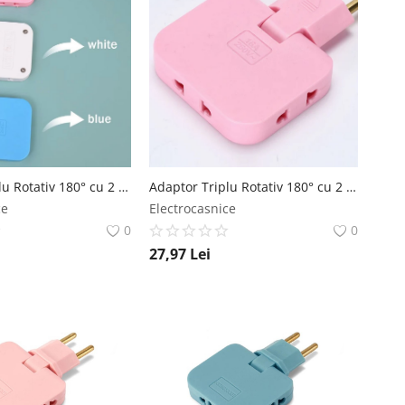
Adaptor Triplu Rotativ 180° cu 2 Prize și 2 Porturi USB Techstar®, 2500W, Albastru - Ideal pentru Spatii Inguste Techstar
Adaptor Triplu Rotativ 180° cu 2 Prize și 2 Porturi USB Techstar®, 2500W, Roz - Ideal pentru Spatii Inguste Techstar
ce
Electrocasnice
0
0
27,97
Lei