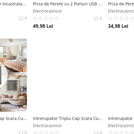
Priza Dubla De Perete Incastrata Techstar® TS-PC, 110-250V, 16A, Ignifuga, 80x151mm, Gri Techstar
Priza de Perete cu 2 Porturi USB si Rama din Sticla Techstar® TS-GL, 110-250V, 16A, Ignifuga, 86x86mm, Auriu Techstar
Electrocasnice
Electrocasni
0
0
49,98
Lei
34,98
Lei
Intrerupator Triplu Cap Scara Cu Panou Din Sticla Securizata Techstar® TGS 01, 220V, 16A, 86 X 86 Mm, Gri, cu 3 Faze Techstar
Intrerupator Triplu Cap Scara Cu Panou Din Sticla Securizata Techstar® TGS 01, 220V, 16A, 86 X 86 Mm, Negru, cu 3 Faze Techstar
Electrocasnice
Electrocasni
0
0