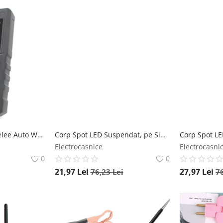
Detector Tester de Relee Auto Wireless Techstar® CNBJ-722, pentru 12V/24V , Compatibil cu Relee 4 si 5 Pini, Afisaj Digital, LED Integrat Techstar
Corp Spot LED Suspendat, pe Sina Tracklight, tip Pendul, 10W, Lumina Moderna de Interior, Reglabil, Anti-Orbire, Compatibil Sina 2 Fire, 4000K, Lumina Neutra Techstar
Electrocasnice
Electrocasni
0
0
21,97
Lei
27,97
Lei
76,23
Lei
7