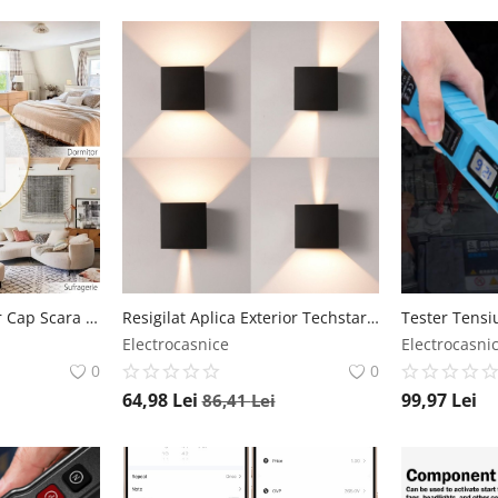
Resigilat Intrerupator Cap Scara Cu Panou Din Sticla Securizata Techstar® TGS 01, 220V, 16A, 86 X 86 Mm, Alb, cu 1 Modul Techstar
Resigilat Aplica Exterior Techstar® LED Light CUBE , Putere 6W, A+, Rezistenta la Apa si Praf, Alb Rece, 6000K, Aluminiu, Negru Techstar
Electrocasnice
Electrocasni
0
0
64,98
Lei
99,97
Lei
86,41
Lei