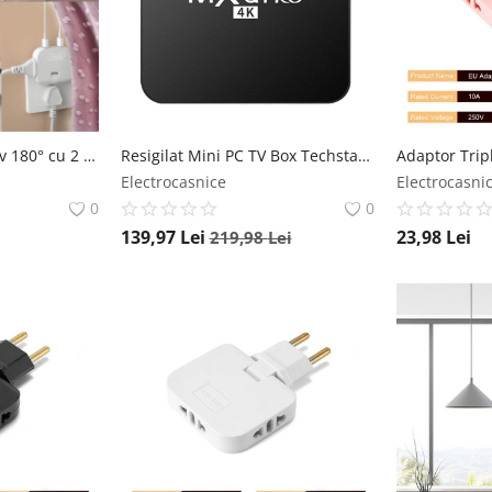
Adaptor Triplu Rotativ 180° cu 2 Prize și 2 Porturi USB Techstar®, 2500W, Alb - Ideal pentru Spatii Inguste Techstar
Resigilat Mini PC TV Box Techstar® MXQ PRO, UltraHD 4K, Quad-Core 64 Bit. 4GB RAM, 512GB ROM, 5G Wireless, Ethernet, Android 10 Techstar
Electrocasnice
Electrocasni
0
0
139,97
Lei
23,98
Lei
219,98
Lei