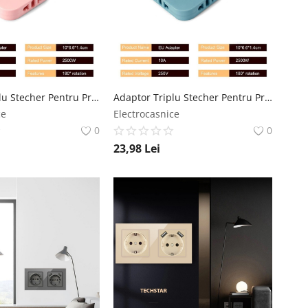
Adaptor Triplu Stecher Pentru Priza Techstar® TS-A3 Cu Rotire 180°, 250V, 10A, Compatibil EU/US, Roz Techstar
Adaptor Triplu Stecher Pentru Priza Techstar® TS-A3 Cu Rotire 180°, 250V, 10A, Compatibil EU/US, Albastru Techstar
ce
Electrocasnice
0
0
23,98
Lei