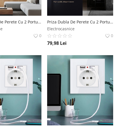
Priza Dubla De Perete Cu 2 Porturi USB Si Panou Din Sticla Techstar® TS-G, 110-250V, 16A, Ignifuga, 80x151mm, Gri Techstar
Priza Dubla De Perete Cu 2 Porturi USB Si Panou Din Sticla Techstar® TS-G, 110-250V, 16A, Ignifuga, 80x151mm, Auriu Techstar
ce
Electrocasnice
0
0
79,98
Lei