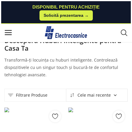
DISPONIBIL PENTRU ACHIZIȚIE
Solicită prezentarea →
Acasă
Produse
Case-Smart
Huburi Inteligente
Meniu principal
Descoperă Huburi Inteligente pentru
Casa Ta
Categorii
Transformă-ți locuința cu huburi inteligente. Controlează
Acasă
dispozitivele cu un singur touch și bucură-te de confortul
tehnologiei avansate.
Listă de dorințe
Contact
Filtrare Produse
Cele mai recente
Blog
Autentificare