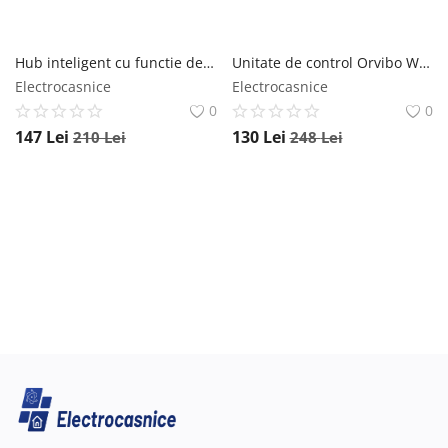
Hub inteligent cu functie de Telecomanda universala, Hub Allone Pro Orvibo
Unitate de control Orvibo WiFi Mini hub cu protocol ZigBee VS20ZW
Electrocasnice
Electrocasnice
0
0
147
Lei
130
Lei
210
Lei
248
Lei