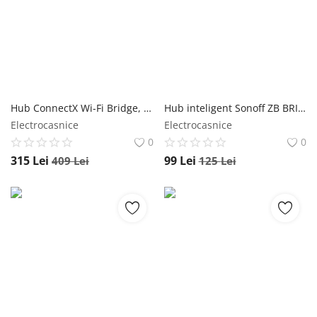
Înregistrare
Hub ConnectX Wi-Fi Bridge, Max. 4 Dispozitive, Bluetooth, Aplicatie 05/402100/WH – Resigilat
Hub inteligent Sonoff ZB BRIDGE-P, Wi-Fi Zigbee, 2.4 GHz, 128 Dispozitive
Electrocasnice
Electrocasnice
0
0
315
Lei
99
Lei
409
Lei
125
Lei