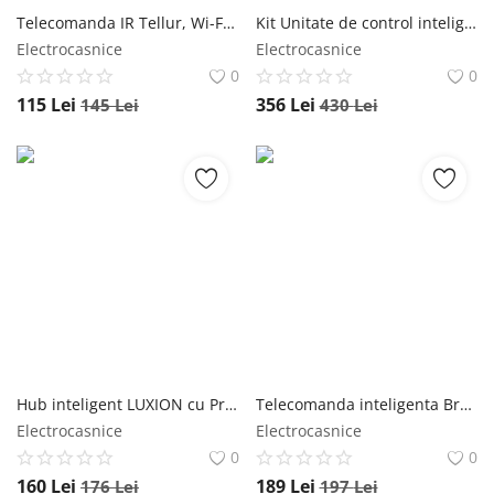
Telecomanda IR Tellur, Wi-Fi, Senzor temperatura & umiditate, Control aplicatie
Kit Unitate de control inteligent Somfy Connectivity Kit pentru conectarea echipamentelor pentru locuinta, control vocal si aplicatie pe mobil
Electrocasnice
Electrocasnice
0
0
115
Lei
356
Lei
145
Lei
430
Lei
Hub inteligent LUXION cu Protocol ZigBee, Conexiune Wi-Fi 2.4 GHz
Telecomanda inteligenta BroadLink RM4C Pro, IR, Wi-Fi, Control aplicatie, Integrare cu asistenti vocali
Electrocasnice
Electrocasnice
0
0
160
Lei
189
Lei
176
Lei
197
Lei