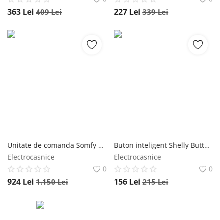
363
Lei
227
Lei
409
Lei
339
Lei
Unitate de comanda Somfy Tahoma Switch DIY, Compatibil RTS si ZigBee 3.0, Control vocal
Buton inteligent Shelly Button1, Functie telecomanda, Control dispozitive, Wi-Fi 2.4 GHz
Electrocasnice
Electrocasnice
0
0
924
Lei
156
Lei
1.150
Lei
215
Lei