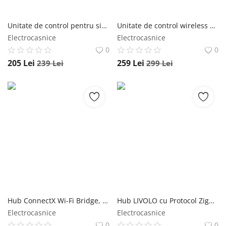
Unitate de control pentru sistemul de incalzire in pardoseala BeOk CCT-28
Unitate de control wireless pentru sistemul de incalzire in pardoseala BeOk CCT-28-X
Electrocasnice
Electrocasnice
0
0
205
Lei
259
Lei
239
Lei
299
Lei
Hub ConnectX Wi-Fi Bridge, Max. 4 Dispozitive, Bluetooth, Aplicatie
Hub LIVOLO cu Protocol ZigBee EC, Control aplicatie & Wi-Fi
Electrocasnice
Electrocasnice
0
0