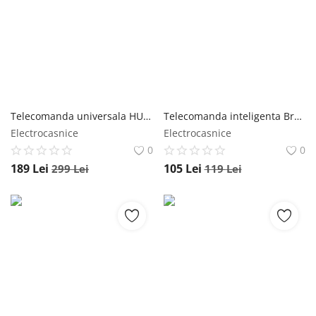
Telecomanda universala HUB Wi-Fi BroadLink RM4 Pro, Compatibil cu Google Home, Alexa & IFTTT
Telecomanda inteligenta BroadLink RM4 Mini, control IR
Electrocasnice
Electrocasnice
0
0
189
Lei
105
Lei
299
Lei
119
Lei