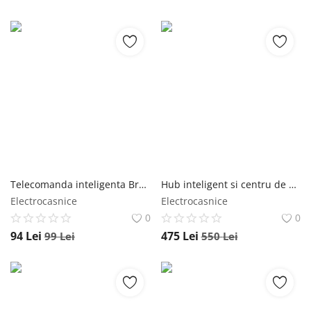
Telecomanda inteligenta BroadLink BestCon RM4C Mini, IR, Wi-Fi, compatibil Amazon Alexa si Google Home
Hub inteligent si centru de comanda Owon, Pentru automatizarea locuintei, ZigBee, Wi-Fi 2.4 GHz, Control aplicatie
Electrocasnice
Electrocasnice
0
0
94
Lei
475
Lei
99
Lei
550
Lei