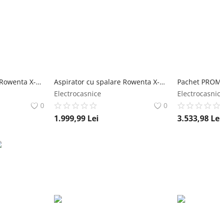
Aspirator cu spalare Rowenta X-Clean 2 GZ2271E0 120W 440 RPM pana la 35 min autonomie ecran LED 2 role panou de control albastru & negru rowenta
Aspirator cu spalare Rowenta X-Clean 7 GZ5735E0 250 W 530 RPM pana la 50 min autonomie ecran LED functie uscare & autocuratare baza de incarcare rowenta
Electrocasnice
Electrocasni
0
0
1.999,99
Lei
3.533,98
Le