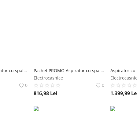
Pachet PROMO Aspirator cu spalare Rowenta Clean IT Compact IN3021F0 & Detergent pentru aspirator cu spalare Rowenta XD5310F0 pentru textile si covoare rowenta
Pachet PROMO Aspirator cu spalare Rowenta Clean IT Compact IN3021F0 & Detergent pentru aspirator cu spalare Rowenta XD5320F0 pentru textile rowenta
Electrocasnice
Electrocasni
0
0
816,98
Lei
1.399,99
Le