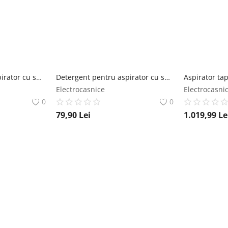
Detergent pentru aspirator cu spalare Rowenta XD5320F0 pentru textile covoare si pete animale de companie 1 litru compatibil cu aspiratorul pentru rowenta
Detergent pentru aspirator cu spalare Rowenta XD5310F0 pentru textile si covoare 1 litru compatibil cu aspiratorul cu spalare Rowenta Clean IT IN502 rowenta
Electrocasnice
Electrocasni
0
0
79,90
Lei
1.019,99
Le