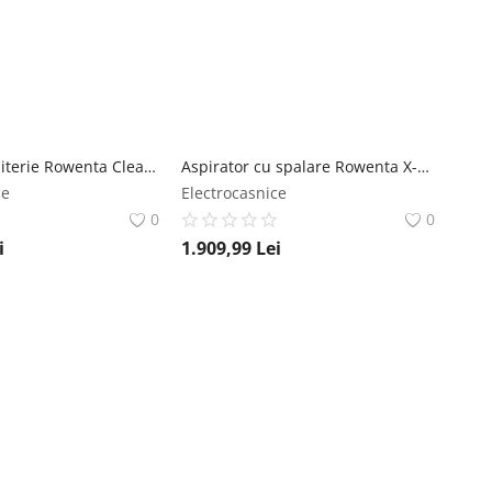
Aspirator tapiterie Rowenta Clean IT IN5020F0 750W rezervor apa & detergent 2.3L rezervor apa murdara 1.5L perii 8/15 cm accesoriu spatii inguste rowenta
Aspirator cu spalare Rowenta X-Clean 4 GZ5037WO 200W 425 RPM pana la 50 min autonomie ecran LED functie autocuratare baza de incarcare nivel sc rowenta
ce
Electrocasnice
0
0
i
1.909,99
Lei