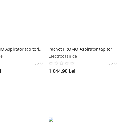
Pachet PROMO Aspirator tapiterie Rowenta Clean IT IN5020F0 & Aspirator cu spalare Rowenta X-Clean 10 GZ7540WO rowenta
Pachet PROMO Aspirator tapiterie Rowenta Clean IT IN5020F0 si Detergent pentru aspirator cu spalare Rowenta XD5310F0 pentru textile si covoare rowenta
ce
Electrocasnice
0
0
i
1.044,90
Lei