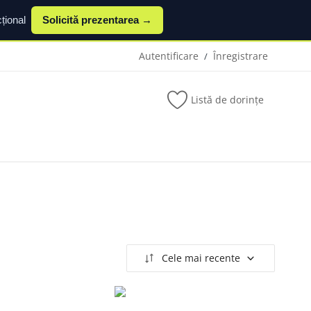
țional
Solicită prezentarea →
Autentificare
Înregistrare
/
Listă de dorințe
Cele mai recente