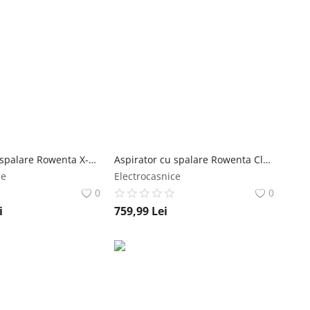
Aspirator cu spalare Rowenta X-Clean 2 GZ2251E0 120W 440 RPM pana la 35 min autonomie ecran LED panou de control verde & negru rowenta
Aspirator cu spalare Rowenta Clean IT Compact IN3021F0 400W rezervor apa & detergent 1.4L rezervor apa murdara 0.85L functie autocuratare accesor rowenta
ce
Electrocasnice
0
0
i
759,99
Lei