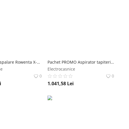
Aspirator cu spalare Rowenta X-Clean 10 GZ7540WO 200W 550 RPM pana la 60 min autonomie ecran LED functie uscare & autocuratare baza de incarcare rowenta
Pachet PROMO Aspirator tapiterie Rowenta Clean IT IN5020F0 si Detergent lichid Rowenta XD5320F0 pentru textile covoare si pete animale de companie 1 rowenta
ce
Electrocasnice
0
0
i
1.041,58
Lei