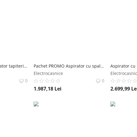
Pachet PROMO Aspirator tapiterie Rowenta Clean IT IN5011F0 si Detergent lichid Rowenta XD5310F0 pentru textile si covoare 1 litru rowenta
Pachet PROMO Aspirator cu spalare Rowenta X-Clean 4 GZ5037WO & Kit accesorii role si filtre Rowenta ZR335A00 rowenta
Electrocasnice
Electrocasni
0
0
1.987,18
Lei
2.699,99
Le