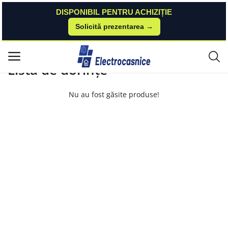
DISPONIBIL PENTRU ACHIZIȚIE
Solicită prezentarea →
Acasă
Listă de dorințe
Meniu principal
Listă de dorințe
Categorii
Nu au fost găsite produse!
Acasă
Listă de dorințe
Contact
Blog
Autentificare