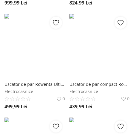
999,99
Lei
824,99
Lei
Uscator de par Rowenta Ultimate Experience Air Motion CF8C20E0 1300W 3 trepte viteza 3 trepte temperatura concentrator 5 mm jet de aer rece husa rowenta
Uscator de par compact Rowenta Nano HY8140F0 1700W 3 trepte de viteza 3 trepte de temperatura duza de concentrare difuzor volum generator de ion rowenta
Electrocasnice
Electrocasnice
0
0
499,99
Lei
439,99
Lei