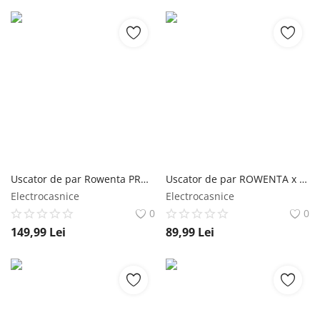
Uscator de par Rowenta PRO EXPERT CV8820F0 2100 W invelis Tourmaline concentrator 6 mm jet aer rece 3 trepte temperatura negru rowenta
Uscator de par ROWENTA x Karl Lagerfeld Express Style CV184LF0 1600 W 2 trepte de temperatura invelis Keratin & Glow concentrator negru rowenta
Electrocasnice
Electrocasnice
0
0
149,99
Lei
89,99
Lei