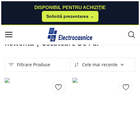
DISPONIBIL PENTRU ACHIZIȚIE
Solicită prezentarea →
Acasă
Produse
Rowenta
Uscătoare De Păr
Meniu principal
Rowenta | Uscătoare De Păr
Categorii
Filtrare Produse
Cele mai recente
Acasă
Listă de dorințe
Contact
Blog
Autentificare