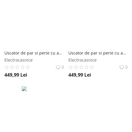
Uscator de par si perie cu aer cald Rowenta Reverso 2 in 1 CF9840F0 1200W 2 trepte de viteza si temperatura accesoriu protectie inclus negru rowenta
Uscator de par si perie cu aer cald Rowenta Reverso 2 in 1 CF9820F0 1200W 2 trepte de viteza si temperatura husa transport inclusa alb & auriu rowenta
Electrocasnice
Electrocasnice
0
0
449,99
Lei
449,99
Lei