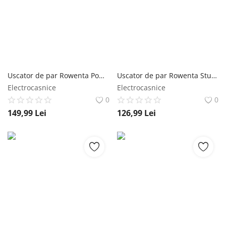
Uscator de par Rowenta PowerLine CV5940F0 2400W functie Effiwats invelis cashmere keratin tehnologie Ionic booster negru/roz rowenta
Uscator de par Rowenta Studio Dry Glow CV5830F0 2300W 2 trepte viteza 3 trepte temperatura tehnologie Thermo Control alb rowenta
Electrocasnice
Electrocasnice
0
0
149,99
Lei
126,99
Lei