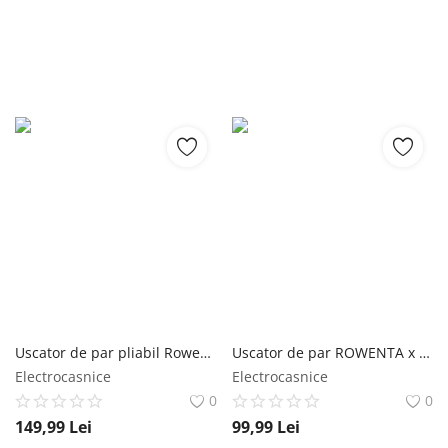
Uscator de par pliabil Rowenta Nomad CV4753F1 2200W 3 setari de temperatura 2 trepte de viteza functie aer rece inel de agatare grilaj detasabil rowenta
Uscator de par ROWENTA x Karl Lagerfeld PowerLine CV591LF0 2100 W tehnologia Ionic Booster 3 trepte de temperatura jet de aer rece negru & rosu rowenta
Electrocasnice
Electrocasnice
0
0
149,99
Lei
99,99
Lei