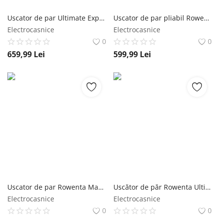
Înregistrare
Uscator de par Ultimate Experience Scalp Care CV9240F0 2200W Active scalp revitalizer functie Advanced Care tehnologie Ionic Booster alb rowenta
Uscator de par pliabil Rowenta Nano HY8530E0 1700W 3 trepte de viteza 3 trepte de temperatura 2 concentratoare functie aer rece generator de ion rowenta
Electrocasnice
Electrocasnice
0
0
659,99
Lei
599,99
Lei
Uscator de par Rowenta Maestria For You HY9430E0 1800W 3 setari de temperatura 3 trepte de viteza mod manual invelis ceramic generator de ioni rowenta
Uscător de păr Rowenta Ultimate Experience Maestria CV9920F0 2000W 3 trepte de temperatura set complet de accesorii jet de aer rece constant ne rowenta
Electrocasnice
Electrocasnice
0
0