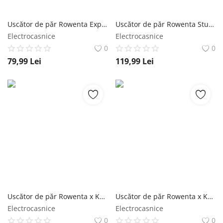
Uscător de păr Rowenta Express Style CV1801F0 1600W 2 trepte de temperatură și putere Tehnologia Effiwatts concentrator Negru rowenta
Uscător de păr Rowenta Studio Dry Glow CV5831F0 2100W 6 trepte de viteza si temperatura tehnologie Thermo control difuzor pentru volum negru&ro rowenta
Electrocasnice
Electrocasnice
0
0
79,99
Lei
119,99
Lei
Uscător de păr Rowenta x Karl Lagerfeld Studio Dry CV581LF0 2100W Tehnologie Effiwatts 6 trepte de viteza si temperatura Tehnologie Thermo Contr rowenta
Uscător de păr Rowenta x Karl Lagerfeld Pro Stylist CV888LF0 2200W Tehnologia Rowenta Air-to-Care invelis Keratin&Glow 3 accesorii jet de aer r rowenta
Electrocasnice
Electrocasnice
0
0