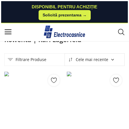
DISPONIBIL PENTRU ACHIZIȚIE
Solicită prezentarea →
Acasă
Produse
Rowenta
Karl Lagerfeld
Meniu principal
Rowenta | Karl Lagerfeld
Categorii
Filtrare Produse
Cele mai recente
Acasă
Listă de dorințe
Contact
Blog
Autentificare