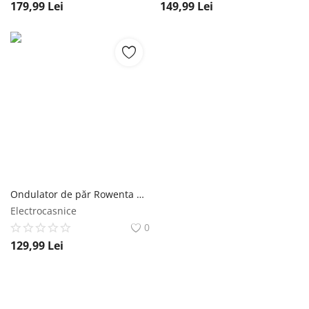
179,99
Lei
149,99
Lei
Ondulator de păr Rowenta Karl Lagerfeld Curls Forever CF311LF0 diametru 10mm 180° C învelis Keratin&Shine încalzire rapidă mănușă de prot rowenta
Electrocasnice
0
129,99
Lei