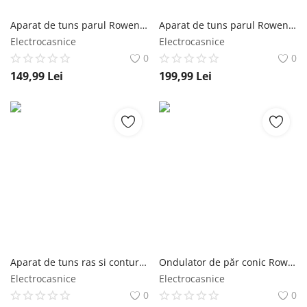
Înregistrare
Aparat de tuns parul Rowenta x Karl Lagerfeld Perfect Line TN182LF0 lame inox 6 piepteni 5200 rpm negru rowenta
Aparat de tuns parul Rowenta x Karl Lagerfeld Perfect Line TN152LF0 lame inox 6 piepteni 5200 rpm negru rowenta
Electrocasnice
Electrocasnice
0
0
149,99
Lei
199,99
Lei
Aparat de tuns ras si conturat Rowenta X Karl Lagerfeld Forever Sharp TN602LF0 8000 rpm lame inox autonomie 120 minute negru rowenta
Ondulator de păr conic Rowenta Karl Lagerfeld CF324LF0 înveliș Keratin & Glow 120-200 °C mănușă de protecție negru&roșu rowenta
Electrocasnice
Electrocasnice
0
0