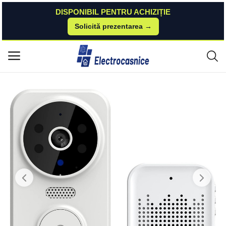
DISPONIBIL PENTRU ACHIZIȚIE
Solicită prezentarea →
Acasă
Techstar
Smart Home
Sonerie inteligenta Techstar® M8 Tuya, 1080P, 2.4G WIFI , 800 mAh, DC5
Meniu principal
V/2A, Vizibilitate nocturna, IP 65, Alb Techstar
Categorii
Acasă
Listă de dorințe
Contact
Blog
Autentificare