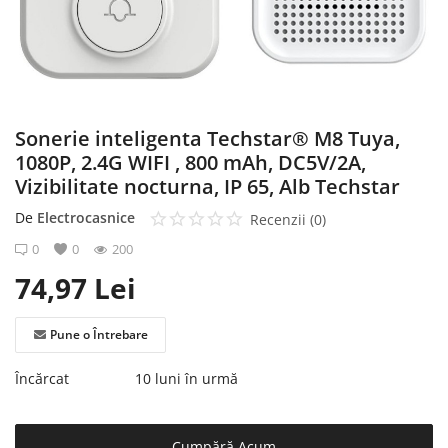
Înregistrare
Sonerie inteligenta Techstar® M8 Tuya,
1080P, 2.4G WIFI , 800 mAh, DC5V/2A,
Vizibilitate nocturna, IP 65, Alb Techstar
De
Electrocasnice
Recenzii (0)
0
0
200
74,97
Lei
Pune o Întrebare
Încărcat
10 luni în urmă
Cumpără Acum