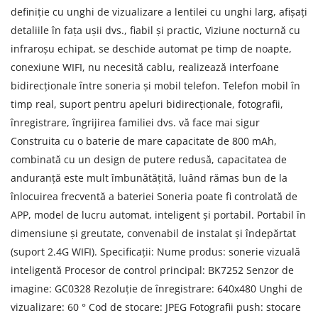
definiție cu unghi de vizualizare a lentilei cu unghi larg, afișați
detaliile în fața ușii dvs., fiabil și practic, Viziune nocturnă cu
infraroșu echipat, se deschide automat pe timp de noapte,
conexiune WIFI, nu necesită cablu, realizează interfoane
bidirecționale între soneria și mobil telefon. Telefon mobil în
timp real, suport pentru apeluri bidirecționale, fotografii,
înregistrare, îngrijirea familiei dvs. vă face mai sigur
Construita cu o baterie de mare capacitate de 800 mAh,
combinată cu un design de putere redusă, capacitatea de
anduranță este mult îmbunătățită, luând rămas bun de la
înlocuirea frecventă a bateriei Soneria poate fi controlată de
APP, model de lucru automat, inteligent și portabil. Portabil în
dimensiune și greutate, convenabil de instalat și îndepărtat
(suport 2.4G WIFI). Specificații: Nume produs: sonerie vizuală
inteligentă Procesor de control principal: BK7252 Senzor de
imagine: GC0328 Rezoluție de înregistrare: 640x480 Unghi de
vizualizare: 60 ° Cod de stocare: JPEG Fotografii push: stocare