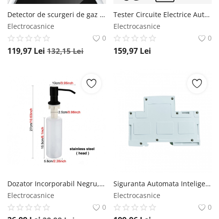
Detector de scurgeri de gaz si alarma de incendiu Techstar®, Wi-Fi, 200mA, Afisaj LCD, Control APP Smart Life, Notificari Push, Alb Techstar
Tester Circuite Electrice Auto TopDiag P60, 6-30V, Diagnostic cu afisaj LCD, Detectie Scurtcircuit, Identificare Polaritate, Diode, Impamantare, Activare Componente, lanterna LED, Cablu Lung 4m TopDiag
Electrocasnice
Electrocasnice
0
0
119,97
Lei
159,97
Lei
132,15
Lei
Dozator Incorporabil Negru, Pentru Chiuveta, Sapun, Detergent, 300ml Techstar
Siguranta Automata Inteligenta Techstar® WiFi, Monitorizare Consum, Tuya/Smartlife, 2P Pol, 1P+N, Monofazat, 63A, Compatibila Google Home si Alexa Techstar
Electrocasnice
Electrocasnice
0
0