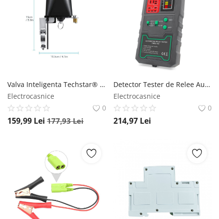
Valva Inteligenta Techstar® Smart Valve, Conectiune Wireless, Oprire si Pornire Alimentare Conducta Apa/Gaz, Compatibil Tuya , Google Assistant Techstar
Detector Tester de Relee Auto Wireless Techstar® CNBJ-722, pentru 12V/24V , Compatibil cu Relee 4 si 5 Pini, Afisaj Digital, LED Integrat Techstar
Electrocasnice
Electrocasnice
0
0
159,99
Lei
214,97
Lei
177,93
Lei