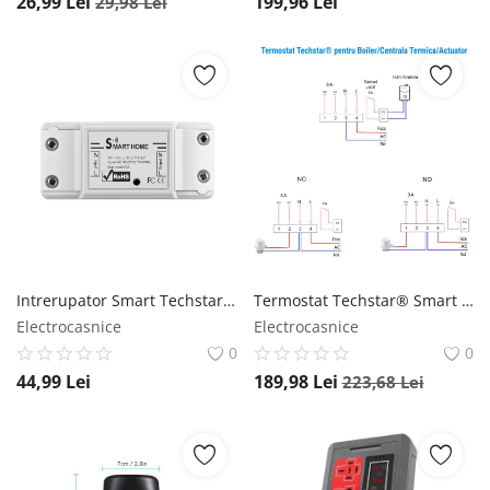
26,99
Lei
199,96
Lei
29,98
Lei
Intrerupator Smart Techstar® KG16, Wireless 2,4GHz, Smart Home, Google Home. Amazon Echo, Alexa, IFTTT Techstar
Termostat Techstar® Smart GH-20W, Wireless, Pentru Centrala Termica pe Gaz sau Electrica, Compatibila Google Home, Alexa, Tuya, Alb Techstar
Electrocasnice
Electrocasnice
0
0
44,99
Lei
189,98
Lei
223,68
Lei