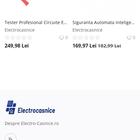
Tester Profesional Circuite Electrice Techstar® P100, Diagnostic, 12/24V, Verificare Rezistenta, Masa, Voltaj, Servieta Techstar
Siguranta Automata Inteligenta Techstar® WiFi, Monitorizare Consum, Tuya/Smartlife, 1P Pol, 1P+N, Monofazat, 40A, Compatibila Google Home si Alexa Techstar
Electrocasnice
Electrocasnice
0
0
249,98
Lei
169,97
Lei
182,99
Lei
Despre Electro-Casnice.ro