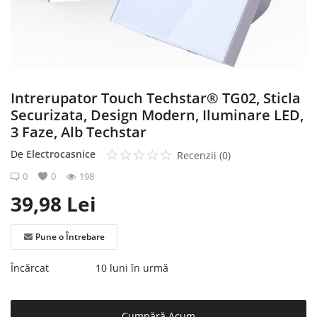
Înregistrare
Intrerupator Touch Techstar® TG02, Sticla
Securizata, Design Modern, Iluminare LED,
3 Faze, Alb Techstar
De
Electrocasnice
Recenzii (0)
0
0
198
39,98
Lei
Pune o Întrebare
Încărcat
10 luni în urmă
Cumpără Acum