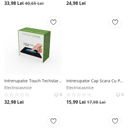
33,98
Lei
24,98
Lei
40,65
Lei
Intrerupator Touch Techstar®, Sticla Securizata, Design Modern, Iluminare LED, 1 Faza, Gri Techstar
Intrerupator Cap Scara Cu Panou Din Sticla Securizata Techstar® TGS 01, 220V, 16A, 86 X 86 Mm, Gri, cu 1 Modul Techstar
Electrocasnice
Electrocasnice
0
0
32,98
Lei
15,99
Lei
17,98
Lei