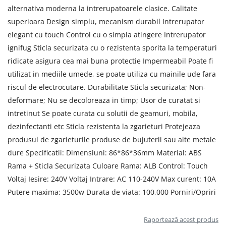
alternativa moderna la intrerupatoarele clasice. Calitate
superioara Design simplu, mecanism durabil Intrerupator
elegant cu touch Control cu o simpla atingere Intrerupator
ignifug Sticla securizata cu o rezistenta sporita la temperaturi
ridicate asigura cea mai buna protectie Impermeabil Poate fi
utilizat in mediile umede, se poate utiliza cu mainile ude fara
riscul de electrocutare. Durabilitate Sticla securizata; Non-
deformare; Nu se decoloreaza in timp; Usor de curatat si
intretinut Se poate curata cu solutii de geamuri, mobila,
dezinfectanti etc Sticla rezistenta la zgarieturi Protejeaza
produsul de zgarieturile produse de bujuterii sau alte metale
dure Specificatii: Dimensiuni: 86*86*36mm Material: ABS
Rama + Sticla Securizata Culoare Rama: ALB Control: Touch
Voltaj Iesire: 240V Voltaj Intrare: AC 110-240V Max curent: 10A
Putere maxima: 3500w Durata de viata: 100,000 Porniri/Opriri
Raportează acest produs