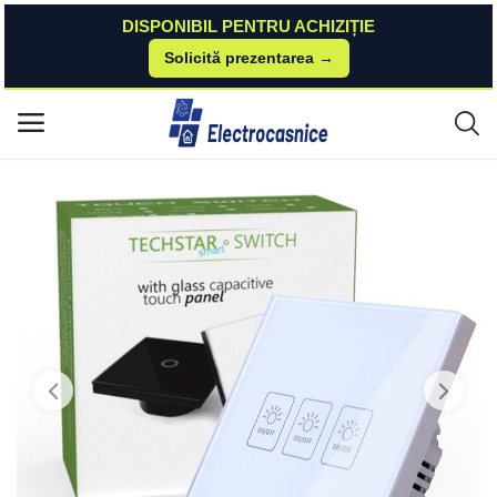
DISPONIBIL PENTRU ACHIZIȚIE
Solicită prezentarea →
Acasă
Techstar
Intrerupatoare
Intrerupator Touch Techstar® TG02, Sticla Securizata, Design Modern, Il
Meniu principal
uminare LED, 3 Faze, Alb Techstar
Categorii
Acasă
Listă de dorințe
Contact
Blog
Autentificare