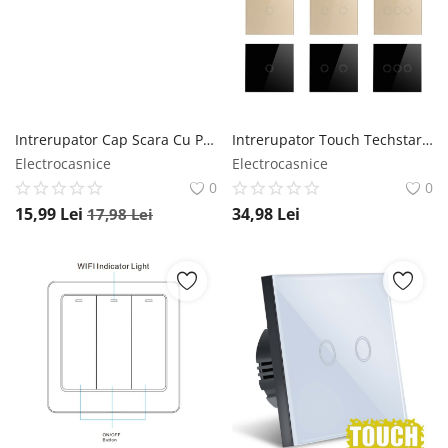
Intrerupator Cap Scara Cu Panou din Sticla Securizata Techstar® TGS 01, 220V, 16A, 86 x 86 mm, Negru, cu 1 Modul Techstar
Intrerupator Touch Techstar®, Sticla Securizata, Design Modern, Iluminare LED, 3 Faze, Alb Techstar
Electrocasnice
Electrocasnice
0
0
15,99
Lei
34,98
Lei
17,98
Lei