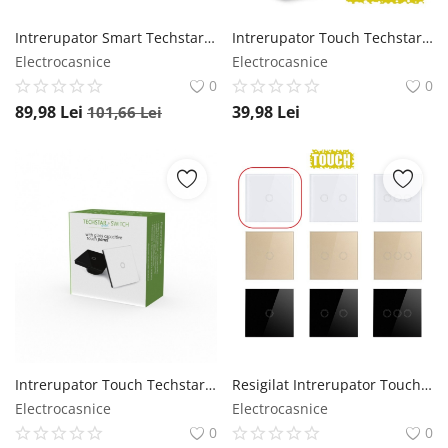
Intrerupator Smart Techstar®, Wireless 2.4GHz, Button cu Revenire, Design Classic, Iluminare LED, 2 Faze, cu NUL, Alb Techstar
Intrerupator Touch Techstar®, Sticla Securizata, Design Modern, Iluminare LED, 2 Faze, Alb Techstar
Electrocasnice
Electrocasnice
0
0
89,98
Lei
39,98
Lei
101,66
Lei
Intrerupator Touch Techstar®, Sticla Securizata, Design Modern, Iluminare LED, 2 Faze, Gri Techstar
Resigilat Intrerupator Touch Techstar®, Sticla Securizata, Design Modern, Iluminare LED, 1 Faza, Alb Techstar
Electrocasnice
Electrocasnice
0
0