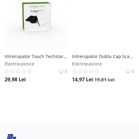
Intrerupator Touch Techstar® TG02, Sticla Securizata, Design Modern, Iluminare LED, 1 Faza, Auriu Techstar
Intrerupator Dublu Cap Scara Cu Panou Din Sticla Securizata Techstar® TGS 01, 220V, 16A, 86 X 86 Mm, Auriu, cu 2 Module Techstar
Electrocasnice
Electrocasnice
0
0
29,98
Lei
14,97
Lei
19,81
Lei