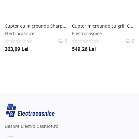
Cuptor cu microunde Sharp YC-MG01ES, 20 l, 800 W, Mecanic, Grill, Argintiu Sharp
Cuptor microunde cu grill CANDY DIVOG20CMB, 20l, 700W, negru Candy
Electrocasnice
Electrocasnice
0
0
363,09
Lei
549,26
Lei
Despre Electro-Casnice.ro