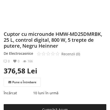
Înregistrare
Cuptor cu microunde HMW-MD25DMRBK,
25 L, control digital, 800 W, 5 trepte de
putere, Negru Heinner
De
Electrocasnice
Recenzii (0)
0
0
166
376,58
Lei
Pune o Întrebare
Încărcat
10 luni în urmă
Cumpără Acum