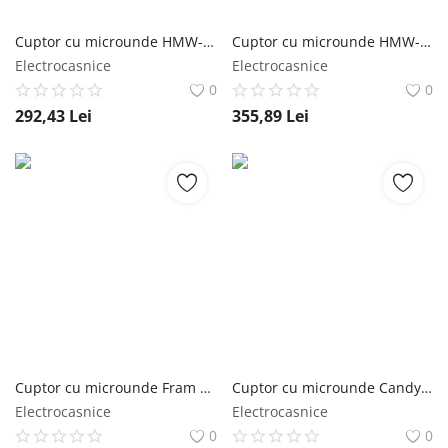
Cuptor cu microunde HMW-MD20MBK, 20 l, Control mecanic, 700 W, Negru Heinner
Cuptor cu microunde HMW-20GRD, 20 l, 700 W, Digital, Grill, Rosu Heinner
Electrocasnice
Electrocasnice
0
0
292,43
Lei
355,89
Lei
Cuptor cu microunde Fram FMW-20DGGR, 20l, 700W, Digital, Grill 800W, 5 Nivele de putere, Functie decongelare, Verde FRAM
Cuptor cu microunde Candy Idea CMW20SMB, 700 W, 20 l, Mecanic, Negru Candy
Electrocasnice
Electrocasnice
0
0