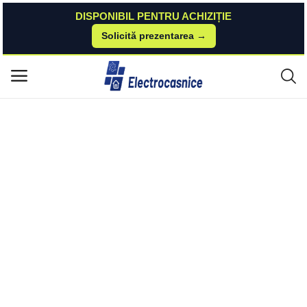
DISPONIBIL PENTRU ACHIZIȚIE
Solicită prezentarea →
Acasă
Cuptoare Cu Microunde
Cuptor cu microunde HMW-MD25DMRBK, 25 L, control digital, 800 W, 5 t
Meniu principal
repte de putere, Negru Heinner
Categorii
Acasă
Listă de dorințe
Contact
Blog
Autentificare