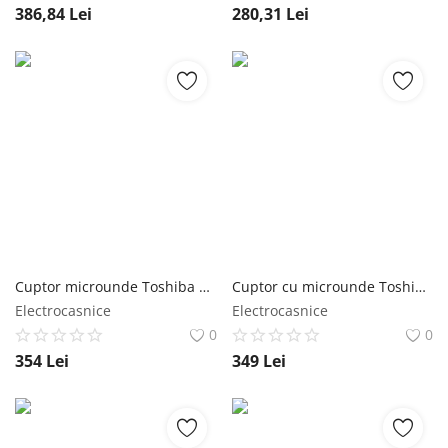
386,84
Lei
280,31
Lei
Cuptor microunde Toshiba MM-EM20PBK, 20 l, 800 W, Control Digital, Timer, Afisare ceas, iluminare LED, Functie blocare copii, Negru Toshiba
Cuptor cu microunde Toshiba MWP-MG20PWH, 700W, 20 litri, 5 trepte putere, grill Alb Toshiba
Electrocasnice
Electrocasnice
0
0
354
Lei
349
Lei