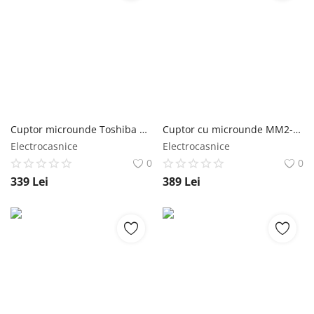
Cuptor microunde Toshiba MW-MM20PWH, 20 l, 800W, Iluminare LED, Alb Toshiba
Cuptor cu microunde MM2-AM23PFWH, 23 L, 800 W, 8 functii auto, functie blocare copii, front negru, carcasa alba Toshiba
Electrocasnice
Electrocasnice
0
0
339
Lei
389
Lei