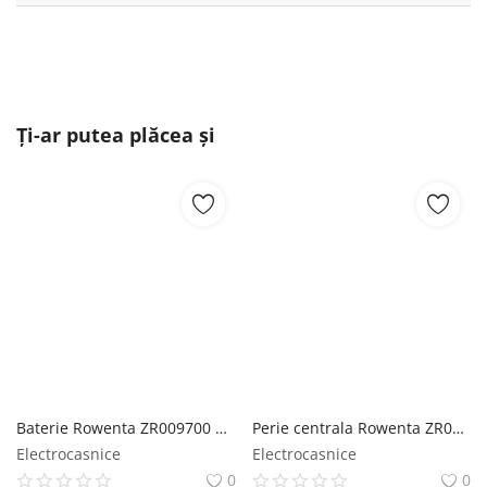
Ți-ar putea plăcea și
Baterie Rowenta ZR009700 22V Lithium-Ion autonomie pana la 35 minute compatibil cu gama de aspiratoare X-Force Flex 8.60 seriile RH96xx rowenta
Perie centrala Rowenta ZR084002 Animal Turbo compatibila cu aspiratoarele robot Rowenta X-Plorer 65 65+ 70 70+ 135 135+ 140 140+ seriile RR8L rowenta
Electrocasnice
Electrocasnice
0
0