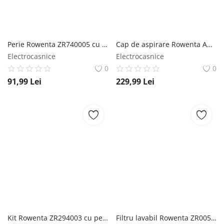
Perie Rowenta ZR740005 cu periuta de curatare compatibila cu aspiratoarele robot X-Plorer S60 seriile RR74xx rowenta
Cap de aspirare Rowenta Aqua ZR009600 compatibil cu aspiratoarele verticale Rowenta X-Force Flex 8.60 11.60 12.60 14.60 si 15.60 seriile RH96xx rowenta
Electrocasnice
Electrocasnice
0
0
91,99
Lei
229,99
Lei
Kit Rowenta ZR294003 cu perie centrala si periuta de curatat compatibil cu aspiratoarele robot Rowenta X-Plorer 220 220+ 240 AI 240 AI+ seriile R rowenta
Filtru lavabil Rowenta ZR005203 compatibil cu gama de aspiratoare verticale Rowenta Dual Force 2 in 1 seriile RH67xx rowenta