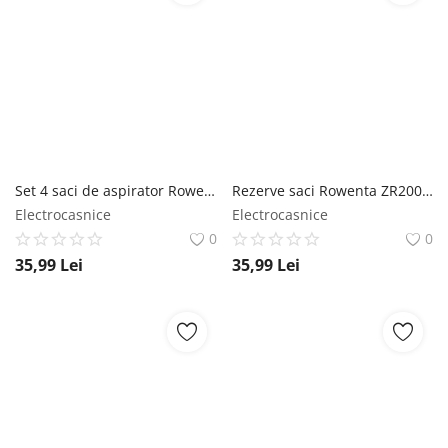
Set 4 saci de aspirator Rowenta ZR200740 Hygiene+ Animal Care compatibili cu aspiratoarele Silence Force Green Force Power XXL X-trem Power Compa rowenta
Rezerve saci Rowenta ZR200940 HYGIENE + AROMATIC COTTON FLOWER compatibil aspiratoare Silence Force si X-trem Power rowenta
Electrocasnice
Electrocasnice
0
0
35,99
Lei
35,99
Lei