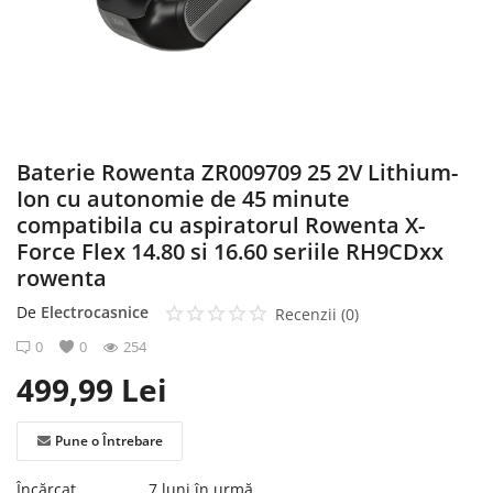
Înregistrare
Baterie Rowenta ZR009709 25 2V Lithium-
Ion cu autonomie de 45 minute
compatibila cu aspiratorul Rowenta X-
Force Flex 14.80 si 16.60 seriile RH9CDxx
rowenta
De
Electrocasnice
Recenzii (0)
0
0
254
499,99
Lei
Pune o Întrebare
Încărcat
7 luni în urmă