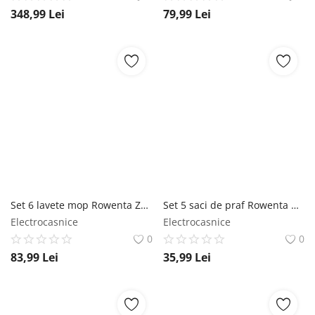
348,99
Lei
79,99
Lei
Set 6 lavete mop Rowenta ZR305A01 compatibile cu aspiratorul vertical Rowenta X-Combo seriile GZ3038 si GZ3039 rowenta
Set 5 saci de praf Rowenta Wonderbag Classic WB406140 compatibili cu aspiratoarele Silence Force Extreme Compact Silence Force Extreme Silence Forc rowenta
Electrocasnice
Electrocasnice
0
0
83,99
Lei
35,99
Lei