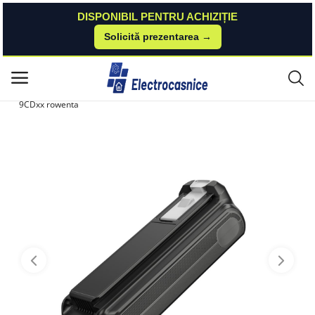
DISPONIBIL PENTRU ACHIZIȚIE
Solicită prezentarea →
Acasă
Rowenta
Accesorii
Baterie Rowenta ZR009709 25 2V Lithium-Ion cu autonomie de 45 minute
Meniu principal
compatibila cu aspiratorul Rowenta X-Force Flex 14.80 si 16.60 seriile RH
9CDxx rowenta
Categorii
Acasă
Listă de dorințe
Contact
Blog
Autentificare