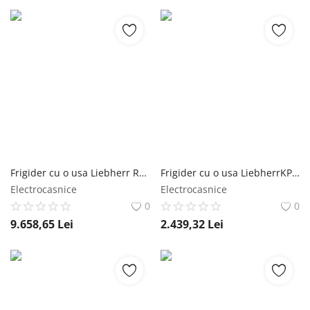
Frigider cu o usa Liebherr RBbsb 525i Prime, BioFresh, 387 l, H 185.5 cm, Clasa B, BlackSteel, Dark Inox Liebherr
Frigider cu o usa LiebherrKPsle290-26, 250 l, Clasa E, H 140.2 cm, Inox Liebherr
Electrocasnice
Electrocasnice
0
0
9.658,65
Lei
2.439,32
Lei