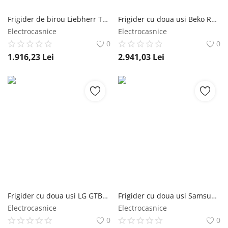
Frigider de birou Liebherr TK 14Vd01, 111 l, clasa energetica D, SuperCool, TouchControl, alb Liebherr
Frigider cu doua usi Beko RDNT401I40SWBN, 375 l, NeoFrost Dual Cooling, HarvestFresh, NutriFreeze, Display touch control, No Frost Freezer, Clasa E, H 172 cm, Negru Beko
Electrocasnice
Electrocasnice
0
0
1.916,23
Lei
2.941,03
Lei
Frigider cu doua usi LG GTBV22SWGKD, 217 l, No Frost, Compresor Inverter, H 145 cm, Clasa E, Alb LG
Frigider cu doua usi Samsung RT53DG7A14S9EO, 530 l, Twin Cooling Plus, Clasa E, Digital Inverter, Smart Things WiFi, H 185 cm, Inox Samsung
Electrocasnice
Electrocasnice
0
0