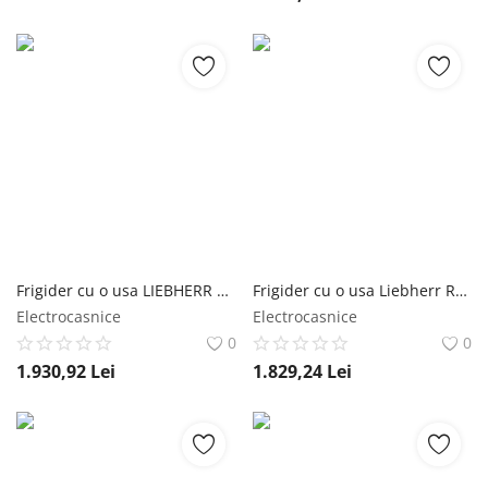
Frigider cu o usa LIEBHERR Rd 1401 Pure, 112 l, H 85 cm, Clasa D, alb Liebherr
Frigider cu o usa Liebherr Rd 1400, 125 l, Clasa D, SuperCool, TouchControl, H 85 cm, Alb Liebherr
Electrocasnice
Electrocasnice
0
0
1.930,92
Lei
1.829,24
Lei