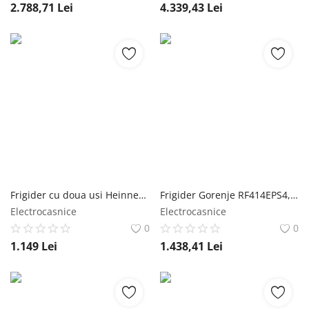
2.788,71
Lei
4.339,43
Lei
Frigider cu doua usi Heinner HF-M294E++, 294l, clasa E, usi reversibile, H 176cm, alb Heinner
Frigider Gorenje RF414EPS4, 206 l, clasa energetica E, iluminare LED, argintiu Gorenje
Electrocasnice
Electrocasnice
0
0
1.149
Lei
1.438,41
Lei