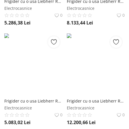
Frigider cu o usa Liebherr RBsfc 5220 Plus, BioFresh, 60 cm, 382 l, Sertar Meat & Dairy, SuperCool, Clasa C, SteelFinish Liebherr
Frigider cu o usa Liebherr RBsdc 525i Prime, BioFresh, 60 cm, 386 l, Sertar Meat & Dairy, SmartDeviceBox, SoftTelescopic, Clasa C, SmartSteel Liebherr
Electrocasnice
Electrocasnice
0
0
5.286,38
Lei
8.133,44
Lei
Frigider cu o usa Liebherr RBc 5220 Plus, BioFresh, 60 cm, 382 l, Sertar Meat & Dairy, SuperCool, Clasa C, Alb Liebherr
Frigider cu o usa Liebherr RBbsc 528i Peak, BioFresh, 384 l, H 185.5 cm, Clasa C, BlackSteel, Dark Inox Liebherr
Electrocasnice
Electrocasnice
0
0
5.083,02
Lei
12.200,66
Lei