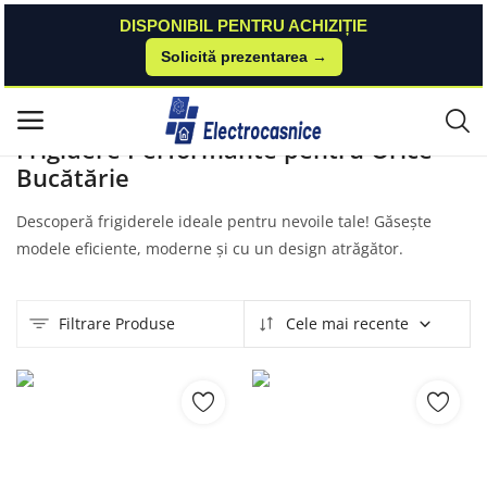
DISPONIBIL PENTRU ACHIZIȚIE
Solicită prezentarea →
Acasă
Produse
Frigidere
Meniu principal
Frigidere Performante pentru Orice
Bucătărie
Categorii
Descoperă frigiderele ideale pentru nevoile tale! Găsește
Acasă
modele eficiente, moderne și cu un design atrăgător.
Listă de dorințe
Filtrare Produse
Cele mai recente
Contact
Blog
Autentificare