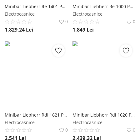
Minibar Liebherr Re 1401 Pure, SuperCool, 111 l, 55 cm, Touch Control, Lumina LED, Clasa E Liebherr
Minibar Liebherr Re 1000 Pure, SuperCool, 92 l, 55 cm, Touch Control, Blat durabil, Clasa E Liebherr
Electrocasnice
Electrocasnice
0
0
1.829,24
Lei
1.849
Lei
Minibar Liebherr Rdi 1621 Plus, sertar EasyFresh, 125 l, 60 cm, SuperCool, Touch Control, Lumina LED, SmartDeviceBox, Clasa D, Alb Liebherr
Minibar Liebherr Rdi 1620 Plus, sertar EasyFresh, 141 l, 60 cm, SuperCool, Touch Control, Lumina LED, SmartDeviceBox, Clasa D, Alb Liebherr
Electrocasnice
Electrocasnice
0
0
2.541
Lei
2.439,32
Lei