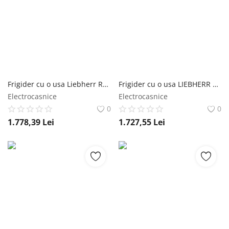
Frigider cu o usa Liebherr Rd 1201, 98 l, Clasa D, SuperCool, TouchControl, H 85 cm, Alb Liebherr
Frigider cu o usa LIEBHERR Rd 1200 Pure, 111 l, H 85 cm, Clasa D, alb Liebherr
Electrocasnice
Electrocasnice
0
0
1.778,39
Lei
1.727,55
Lei