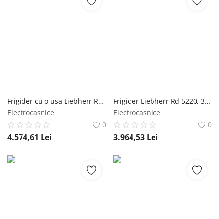
Frigider cu o usa Liebherr RDsfd 5220 Plus, 399 l, EasyFresh, Clasa E, 185.5 cm, Inox look Liebherr
Frigider Liebherr Rd 5220, 348 l, Clasa D, EasyFresh, Display tactil, H 185,5 cm, Alb Liebherr
Electrocasnice
Electrocasnice
0
0
4.574,61
Lei
3.964,53
Lei