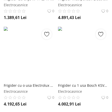
Electrocasnice
Electrocasnice
0
0
1.389,61
Lei
4.891,43
Lei
Frigider cu o usa Electrolux LRT7ME39X, 390 l, MultiFlow, Control electronic, Usa reversibila, Iluminare LED, Clasa E, H 186 cm, Inox Electrolux
Frigider cu 1 usa Bosch KSV36FIEP, 346 L, VitaFresh, Clasa E, H 186 cm, Inox Bosch
Electrocasnice
Electrocasnice
0
0
4.192,65
Lei
4.002,91
Lei