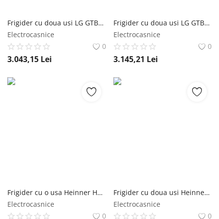
Frigider cu doua usi LG GTBV20PYGKD, 266 l, No Frost, Clasa E, Compresor Inverter, H 168 cm, Argintiu LG
Frigider cu doua usi LG GTBV38PZGKD, 335 l, Full No frost, LinearCooling, DoorCooling+, Compresor Inverter Linear, Clasa E, H 172 cm, Inox LG
Electrocasnice
Electrocasnice
0
0
3.043,15
Lei
3.145,21
Lei
Frigider cu o usa Heinner HF-HS250E++, 242 l, Control mecanic cu termostat ajustabil, Iluminare LED, Clasa E, H 144 cm, Alb Heinner
Frigider cu doua usi Heinner HF-HS243E++, 243 l, Control mecanic cu termostat ajustabil, Iluminare LED, Clasa E, H 161 cm, Alb Heinner
Electrocasnice
Electrocasnice
0
0