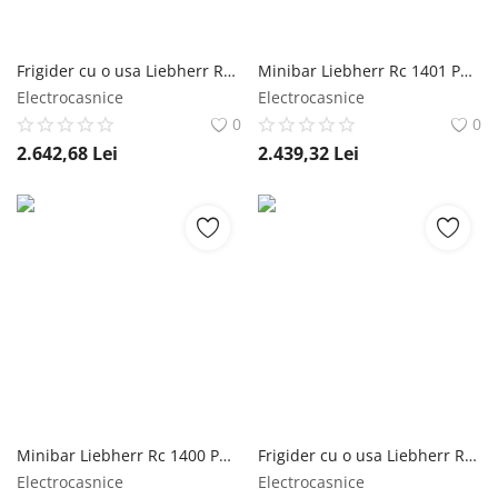
Frigider cu o usa Liebherr Rci 1621, 125 l, EasyFresh, SuperCool, TouchControl, Clasa C, H 85 cm, Alb Liebherr
Minibar Liebherr Rc 1401 Pure, SuperCool, 111 l, 55 cm, Touch Control, Blat durabil, Clasa C Liebherr
Electrocasnice
Electrocasnice
0
0
2.642,68
Lei
2.439,32
Lei
Minibar Liebherr Rc 1400 Pure, SuperCool, 125 l, 55 cm, Touch Control, Blat durabil, Clasa C Liebherr
Frigider cu o usa Liebherr Rsfd 5220 Plus, 399 l, EasyFresh, BluPerformance, Clasa D, 185.5 cm, Inox look Liebherr
Electrocasnice
Electrocasnice