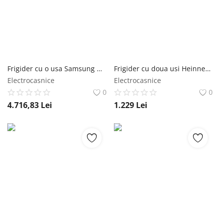
Frigider cu o usa Samsung Bespoke RR39C76C322/EF, , 387 l, No Frost, Metal Cooling, WiFi Smart Things, Smart Control, Digital Inverter, Clasa E, H 185.3 cm, Sticla neagra Samsung
Frigider cu doua usi Heinner HF-M294SE++, 294 l, Clasa E, H 176cm, Lumina LED, Usi reversibile, Argintiu Heinner
Electrocasnice
Electrocasnice
0
0
4.716,83
Lei
1.229
Lei