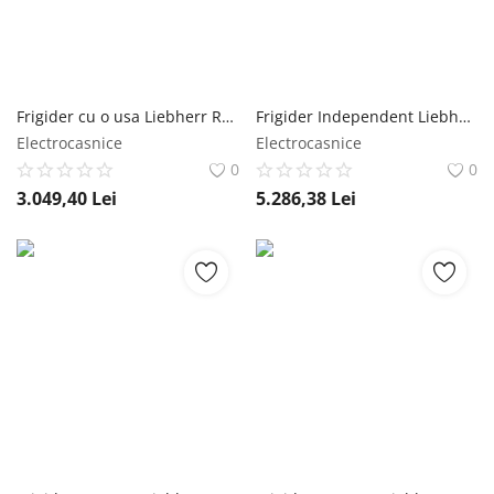
Frigider cu o usa Liebherr Rd 4600, 298 l, EasyFresh, BluPerformance, Clasa D, 145.5 cm, Alb Liebherr
Frigider Independent Liebherr RBsfd 5221, Clasa Valorica Plus, Culoare SteelFinish, Clasa de eficienta energetica D, Înălțime 185.5 cm, Volum total 351 l, Emisii de zgomot acustic 35 dB, Greutate 71.1 kg Liebherr
Electrocasnice
Electrocasnice
0
0
3.049,40
Lei
5.286,38
Lei