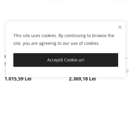
This site uses cookies. By continuing to browse the
site, you are agreeing to our use of cookies.
Frigider- Racitor Albalux AXR297E, 230 L, Clasa energetica E, Dezghetare automata, Termostat reglabil, H 142 cm, Alb Albalux
Frigider cu doua usi Tesla RD4650XTBE, 465 L, H 185cm, Clasa E, Total No Frost, Lumina LED, Negru TESLA
Acceptă Cookie-uri
Electrocasnice
Electrocasnice
0
0
1.015,59
Lei
2.369,18
Lei