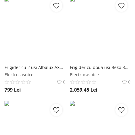
Frigider cu 2 usi Albalux AXDF293E, 204 L, Clasa energetica E, Termostat reglabil, Dezghetare automata frigider, H 143 cm, Alb Albalux
Frigider cu doua usi Beko RDNE350K40XBN, 313 l, NeoFrost Dual Cooling, HarvestFresh Compresor ProSmart Inverter, Clasa E, H 172 cm, Metal Look Beko
Electrocasnice
Electrocasnice
0
0
799
Lei
2.059,45
Lei