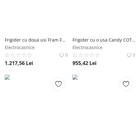
Înregistrare
Frigider cu doua usi Fram FDD-VRL212BGE++, clasa E, 212l, H 145cm, Crem FRAM
Frigider cu o usa Candy COT1S45EW, 106 l, H 84 cm, Clasa E, alb Candy
Electrocasnice
Electrocasnice
0
0
1.217,56
Lei
955,42
Lei