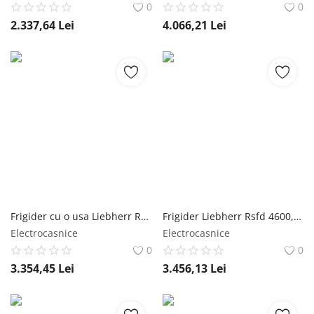
0
0
2.337,64
Lei
4.066,21
Lei
Frigider cu o usa Liebherr Rd 5000, 348 l, Clasa D, EasyFresh, TouchDisplay, H 165.5 cm, Alb Liebherr
Frigider Liebherr Rsfd 4600, 298 L, M: 145,5 cm, EasyFresh, clasa energetica D, argintiu Liebherr
Electrocasnice
Electrocasnice
0
0
3.354,45
Lei
3.456,13
Lei