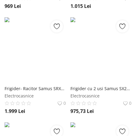
969
Lei
1.015
Lei
Frigider- Racitor Samus SRX474NFE, 359 L, Full No Frost, Multi Air Flow System, Clasa energetica E, Afisaj electronic LCD, H 185 cm, Inox/Argintiu Samus
Frigider cu 2 usi Samus SX284E, 206 L, Clasa energetica E, Termostat Reglabil, H 143 cm, Inox/Argintiu Samus
Electrocasnice
Electrocasnice
0
0
1.999
Lei
975,73
Lei