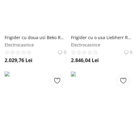
Frigider cu doua usi Beko RDNE350K40WN, 313 l, NeoFrost Dual Cooling, HarvestFresh, Compresor ProSmart Inverter, Clasa E, H 172 cm, Alb Beko
Frigider cu o usa Liebherr Rsdci 1621, 125 l, Clasa E, SuperCool, TouchControl, H 85 cm, Inox Liebherr
Electrocasnice
Electrocasnice
0
0
2.029,76
Lei
2.846,04
Lei