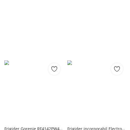
Frigider Gorenje RF4142PW4, 165L, alb, 143,6cm, wolnostojaca Gorenje
Frigider incorporabil Electrolux ERD6DE18S1, 310 l, Control electronic, Ventilator, Usa reversibila slide, Clasa E, H 178 cm Electrolux