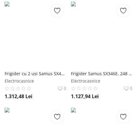
Frigider cu 2 usi Samus SX464E, 304 L, Clasa Energetica E, Dezghetare automata frigider, Termostat reglabil, H 172 cm, Inox Samus
Frigider Samus SX346E, 248 l, Dezghetare automata la frigider, Clasa energetica E, Termostat reglabil, H 165 cm, Inox/laterale argintii Samus
Electrocasnice
Electrocasnice
0
0
1.312,48
Lei
1.127,94
Lei