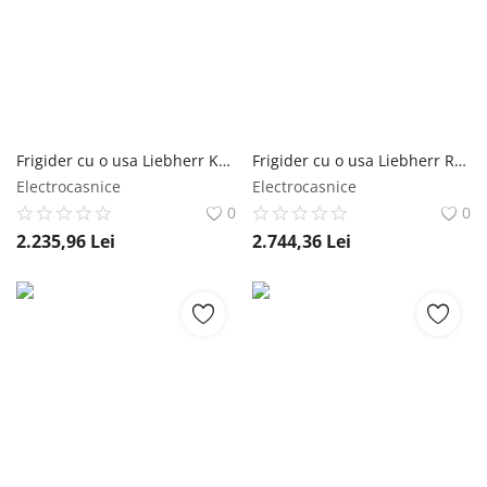
Frigider cu o usa Liebherr Ke230-26, 213 l, Clasa E, H 114 cm, Alb Liebherr
Frigider cu o usa Liebherr Rsdci 1620, 141 l, EasyFresh, SuperCool, TouchControl, Clasa C, H 85 cm, Inox Liebherr
Electrocasnice
Electrocasnice
0
0
2.235,96
Lei
2.744,36
Lei