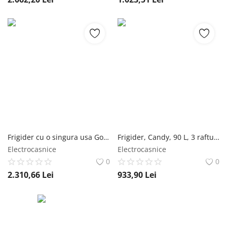
Frigider cu o singura usa Gorenje R619EEW5, 398 l, clasa energetica E, 60 cm, Alb Gorenje
Frigider, Candy, 90 L, 3 rafturi, 85 cm, Alb Candy
Electrocasnice
Electrocasnice
0
0
2.310,66
Lei
933,90
Lei