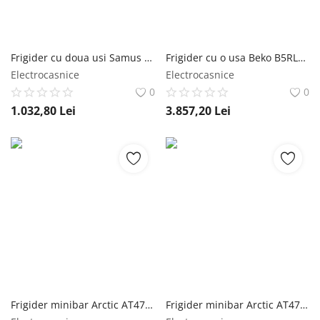
Frigider cu doua usi Samus SW346E, 248 L, Clasa energetica E, Alb Samus
Frigider cu o usa Beko B5RLNE365HDXB, 365 l, No Frost, HarvestFresh, AeroFlow, Everfresh, Clasa D, 186,5 cm, Inox Look Beko
Electrocasnice
Electrocasnice
0
0
1.032,80
Lei
3.857,20
Lei
Frigider minibar Arctic AT4746M4S, 46 l, Clasa E, Usi reversibile, H 49.6 cm, Argintiu Arctic
Frigider minibar Arctic AT4746M4W, 46 l, Clasa E, Usi reversibile, H 49.6 cm, Alb Arctic