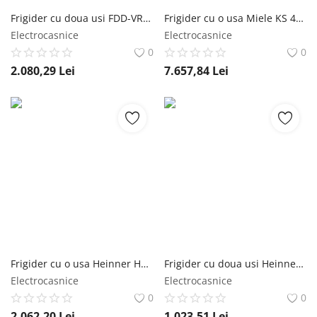
Frigider cu doua usi FDD-VRR311BGE++, Capacitate totala: 311L, Clasa energetica: E, Crem FRAM
Frigider cu o usa Miele KS 4783 DD, 399 l, DailyFresh, DynaCool, SoftClose, FlexiBoard, ComfortClean, H 185 cm, Clasa D, Negru Miele
Electrocasnice
Electrocasnice
0
0
2.080,29
Lei
7.657,84
Lei
Frigider cu o usa Heinner HF-V401NFXE++, 389 l, No Frost, Clasa E, Iluminare LED, Control electronic, H 186 cm, Inox Heinner
Frigider cu doua usi Heinner HF-HM2206INVXD, 206 l, Clasa D, Lumina LED, 3 rafturi din sticla, Inox Heinner
Electrocasnice
Electrocasnice
0
0
2.062,20
Lei
1.023,51
Lei