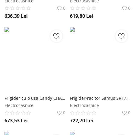
Electrocasnice
Electrocasnice
0
0
636,39
Lei
619,80
Lei
Frigider cu o usa Candy CHASD4385EBC, 90 l, Clasa E, H 85 cm, Negru Candy
Frigider-racitor Samus SR177E, 131 L, Clasa E, dezgheare automat, Alb Samus
Electrocasnice
Electrocasnice
0
0
673,53
Lei
722,70
Lei