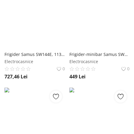
Frigider Samus SW144E, 113 L, Clasa energetica D, Termostat reglabil, 2 rafturi de sticla, H 84.5 cm, Alb Samus
Frigider-minibar Samus SW066RE, 47 l, Termostat reglabil, 1 raft de sticla, Clasa energetica E, H 50 cm, Alb Albatros
Electrocasnice
Electrocasnice
0
0
727,46
Lei
449
Lei